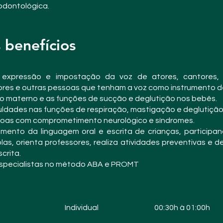
odontológica.
s benefícios
 expressão e impostação da voz de atores, cantores, lo
ores e outras pessoas que tenham a voz como instrumento de
to materno e as funções de sucção e deglutição nos bebês.
ficuldades nas funções de respiração, mastigação e deglutição
essoas com comprometimento neurológico e síndromes.
imento da linguagem oral e escrita de crianças, particip
as, orienta
professores, realiza atividades preventivas e 
crita.
especialistas no método ABA e PROMT
Individual
00:30h à 01:00h